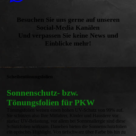
Besuchen Sie uns gerne auf unseren
Social-Media Kanälen
Und verpassen Sie keine News und
Einblicke mehr!
Scheibentönungsfolien
Sonnenschutz- bzw.
Tönungsfolien für PKW
Tönungsfolien weisen einen hohen UV-Schutz von 99% auf.
Sie schützen also Ihre Mitfahrer, Kinder und Haustiere vor
starker UV-Belastung, vor allem bei Sonnenallergie sind diese
Schutzfolien wirksam. Daneben bieten die Sonnenschutzfolien
ein optisches Highlight. Von tiefschwarz über Farbe bis hin zu