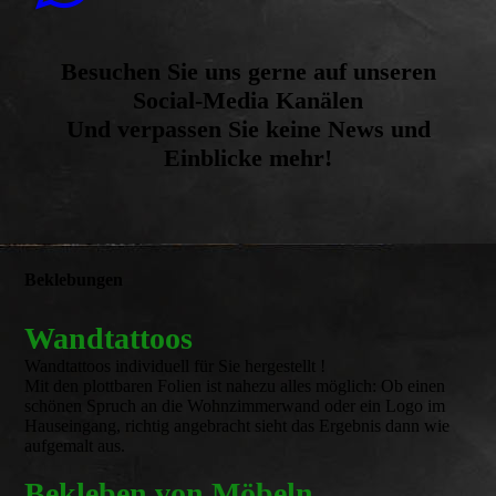
Besuchen Sie uns gerne auf unseren
Social-Media Kanälen
Und verpassen Sie keine News und
Einblicke mehr!
Beklebungen
Wandtattoos
Wandtattoos individuell für Sie hergestellt !
Mit den plottbaren Folien ist nahezu alles möglich: Ob einen
schönen Spruch an die Wohnzimmerwand oder ein Logo im
Hauseingang, richtig angebracht sieht das Ergebnis dann wie
aufgemalt aus.
Bekleben von Möbeln