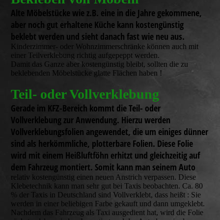
Alte Möbelstücke wie z.B. eine in die Jahre gekommene,
aber noch gut erhaltene Küche kann kostengünstig
beklebt werden und sieht danach fast wie neu aus.
Kinderzimmer- oder Wohnzimmerschränke können auch mit
einer Teilverklebung richtig aufgepeppt werden.
Damit das Ganze aber kostengünstig bleibt, sollten die zu
beklebenden Möbelstücke glatte Flächen haben !
Teil- oder Vollverklebung
Gerade im KFZ-Bereich kommt die Teil- oder
Vollverklebung zur Anwendung. Hierzu werden
Vollverklebungsfolien angewendet, die um einiges dünner
sind als herkömmliche, plotterbare Folien. Diese Folie
wird mit einem Heißluftföhn erhitzt und gleichzeitig auf
dem Fahrzeug montiert. Somit kann man seinem Auto
relativ kostengünstig einen neuen Anstrich verpassen. Diese
Klebetechnik kann man sehr gut bei Taxis beobachten. Ca. 80
% der Taxis in Deutschland sind Vollverklebt, dass heißt : Sie
werden in einer beliebigen Farbe gekauft und dann umgeklebt.
Nachdem das Fahrzeug als Taxi ausgedient hat, wird die Folie